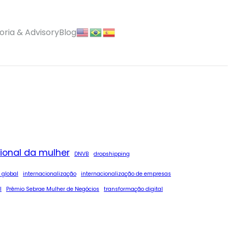
ria & Advisory
Blog
cional da mulher
DNVB
dropshipping
 global
internacionalização
internacionalização de empresas
l
Prêmio Sebrae Mulher de Negócios
transformação digital