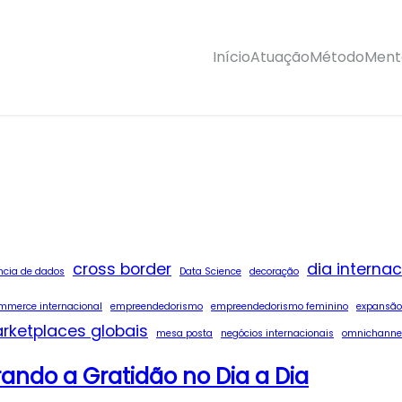
Início
Atuação
Método
Mento
cross border
dia interna
ncia de dados
Data Science
decoração
mmerce internacional
empreendedorismo
empreendedorismo feminino
expansão
rketplaces globais
mesa posta
negócios internacionais
omnichanne
rando a Gratidão no Dia a Dia