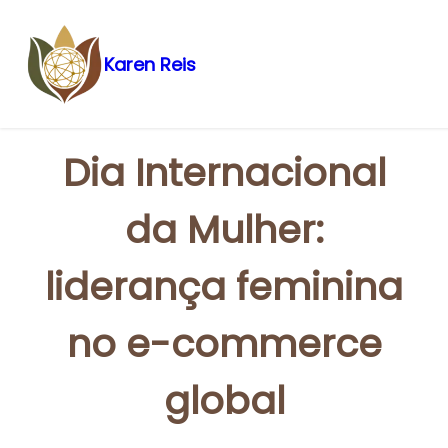
Karen Reis
Pular
para
o
Dia Internacional
conteúdo
da Mulher:
liderança feminina
no e-commerce
global