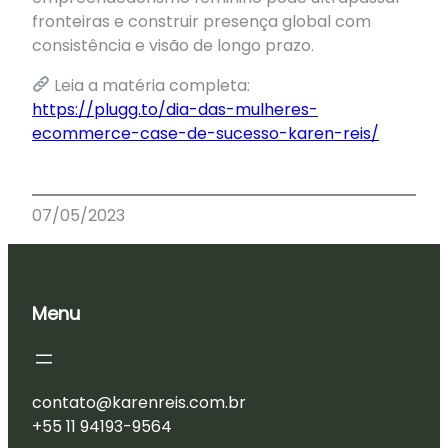
fronteiras e construir presença global com
consistência e visão de longo prazo.
Leia a matéria completa:
https://plugg.to/dia-das-mulheres-
ecommerce-case-de-sucesso-karen-reis/
07/05/2023
Menu
contato@karenreis.com.br
+55 11 94193-9564